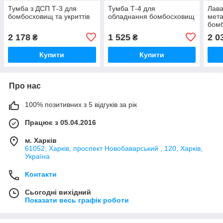
Тумба з ДСП Т-3 для
Тумба Т-4 для
Лава
бомбосховищ та укриттів
обладнання бомбосховищ
мета
бомб
2 178
1 525
2 0
₴
₴
Купити
Купити
Про нас
100% позитивних з 5 відгуків за рік
Працює з 05.04.2016
м. Харків
61052, Харків, проспект Новобаварський , 120, Харків,
Україна
Контакти
Сьогодні вихідний
Показати весь графік роботи