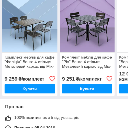
Комплект меблів для кафе
Комплект меблів для кафе
Комп
"Феліція" Венге 4 стільця.
"Ріо" Венге 4 стільця.
"Вер
Металевий каркас від Mix-
Металевий каркас від Mix-
Мета
Line
Line
Line
12 
9 259
9 251
₴/комплект
₴/комплект
ком
Купити
Купити
Про нас
100% позитивних з 5 відгуків за рік
Працює з 05.04.2016