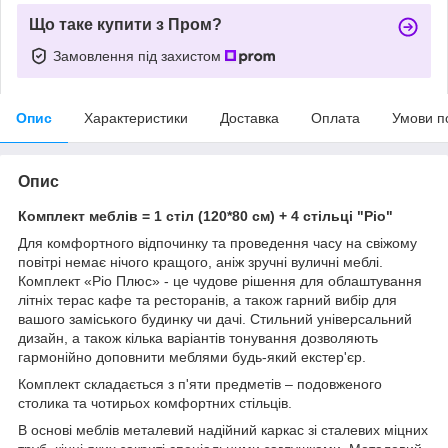
Що таке купити з Пром?
Замовлення під захистом
Опис
Характеристики
Доставка
Оплата
Умови п
Опис
Комплект меблів = 1 стіл (120*80 см) + 4 стільці "Ріо"
Для комфортного відпочинку та проведення часу на свіжому
повітрі немає нічого кращого, аніж зручні вуличні меблі.
Комплект «Ріо Плюс» - це чудове рішення для облаштування
літніх терас кафе та ресторанів, а також гарний вибір для
вашого заміського будинку чи дачі. Стильний універсальний
дизайн, а також кілька варіантів тонування дозволяють
гармонійно доповнити меблями будь-який екстер'єр.
Комплект складається з п'яти предметів – подовженого
столика та чотирьох комфортних стільців.
В основі меблів металевий надійний каркас зі сталевих міцних