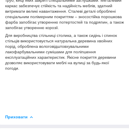
труб, кінці яких закриті спеціальними заглушками. Металевий
каркас забезпечує стійкість та надійність меблів, здатний
витримати великі навантаження. Сталеві деталі оброблені
спеціальним полімерним покриттям – зносостійка порошкова
фарба запобігає утворенню потертостей та подряпин, а також
запобігає утворенню корозії.
Для виробництва стільниці столика, а також сидінь і спинок
стільців використовується натуральна деревина хвойних
порід, оброблена вологовідштовхувальними
лакофарбувальними сумішами для поліпшення
експлуатаційних характеристик. Якісне покриття деревини
дозволяє використовувати меблі на вулиці за будь-якої
погоди.
Приховати