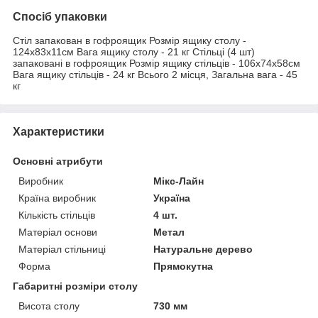
Спосіб упаковки
Стіл запакован в гофроящик Розмір ящику столу -
124х83х11см Вага ящику столу - 21 кг Стільці (4 шт)
запаковані в гофроящик Розмір ящику стільців - 106х74х58см
Вага ящику стільців - 24 кг Всього 2 місця, Загальна вага - 45
кг
Характеристики
Основні атрибути
Виробник
Мікс-Лайн
Країна виробник
Україна
Кількість стільців
4 шт.
Матеріал основи
Метал
Матеріал стільниці
Натуральне дерево
Форма
Прямокутна
Габаритні розміри столу
Висота столу
730 мм