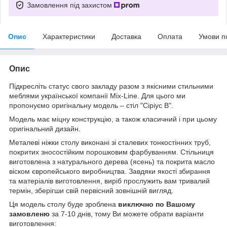
Замовлення під захистом
Опис
Характеристики
Доставка
Оплата
Умови п
Опис
Підкресліть статус свого закладу разом з якісними стильними
меблями української компанії Mix-Line. Для цього ми
пропонуємо оригінальну модель – стіл "Сіріус В".
Модель має міцну конструкцію, а також класичний і при цьому
оригінальний дизайн.
Металеві ніжки столу виконані зі сталевих тонкостінних труб,
покритих зносостійким порошковим фарбуванням. Стільниця
виготовлена з натурального дерева (ясень) та покрита масло
віском європейського виробництва. Завдяки якості збирання
та матеріалів виготовлення, виріб прослужить вам тривалий
термін, зберігши свій первісний зовнішній вигляд.
Ця модель столу буде зроблена
виключно по Вашому
замовленю
за 7-10 днів, тому Ви можете обрати варіанти
виготовлення: