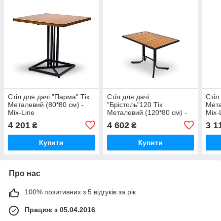
Стіл для дачі "Парма" Тік
Стіл для дачі
Стіл 
Металевий (80*80 см) -
"Брістоль"120 Тік
Мета
Mix-Line
Металевий (120*80 см) -
Mix-
Mix-Line
4 201
4 602
3 1
₴
₴
Купити
Купити
Про нас
100% позитивних з 5 відгуків за рік
Працює з 05.04.2016